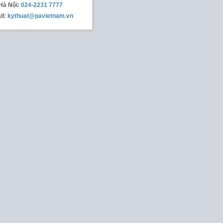
Hà Nội:
024-2231 7777
il:
kythuat@pavietnam.vn