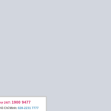
1900 9477
rợ 24/7:
Hồ Chí Minh:
028-2231 7777