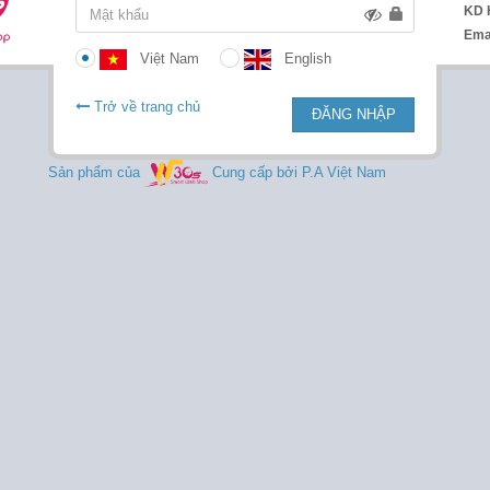
KD 
Ema
Việt Nam
English
Trở về trang chủ
ĐĂNG NHẬP
Sản phẩm của
Cung cấp bởi P.A Việt Nam